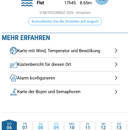
Flut
17h45
8.65m
© METEOCONSULT 2026 - Ortszeiten
Konsultieren Sie die Gezeiten auf August
MEHR ERFAHREN
Karte mit Wind, Temperatur und Bewölkung
Küstenbericht für diesen Ort
Alarm konfigurieren
Karte der Bojen und Semaphoren
DO
FR
SA
SO
MO
DI
MI
DO
06
07
08
09
10
11
12
13