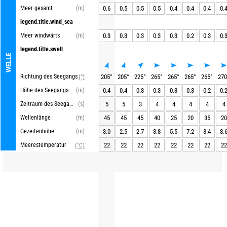
Meer gesamt
(m)
0.6
0.5
0.5
0.5
0.4
0.4
0.4
0.
legend.title.wind_sea
Meer windwärts
(m)
0.3
0.3
0.3
0.3
0.3
0.2
0.3
0.
legend.title.swell
WELLE
Richtung des Seegangs
205
°
205
°
225
°
265
°
265
°
265
°
265
°
270
(°)
Höhe des Seegangs
(m)
0.4
0.4
0.3
0.3
0.3
0.3
0.2
0.
Zeitraum des Seegangs
(s)
5
5
3
4
4
4
4
4
Wellenlänge
(m)
45
45
45
40
25
20
35
20
Gezeitenhöhe
(m)
3.0
2.5
2.7
3.8
5.5
7.2
8.4
8.
Meerestemperatur
22
22
22
22
22
22
22
22
(°C)