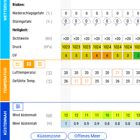
WETTERVORHERSAGE
Risiken:
Niederschlagsgefahr
(%.)
0
0
0
0
0
0
0
0
0
0
0
0
0
0
0
0
Stürmgefahr.
(%.)
Helligkeit:
Sichtweite
(km)
>20
>20
>20
>20
>20
>20
>20
>2
1023
1023
1023
1024
1024
1024
1024
102
Druck
(hPa)
UV
4
5
5
6
6
5
3
2
TEMPERATUR
Lufttemperatur
20
20
20
20
20
21
20
20
(°C)
Gefühlte Temp.
26
27
27
25
26
26
25
21
(°C)
KÜSTENNAH
Wind küstennah
12
12
11
11
10
11
12
12
(nd)
Meer küstennah
(m)
1
0.9
0.9
0.9
0.8
0.8
0.8
0.
Küstenzone
Offenes Meer