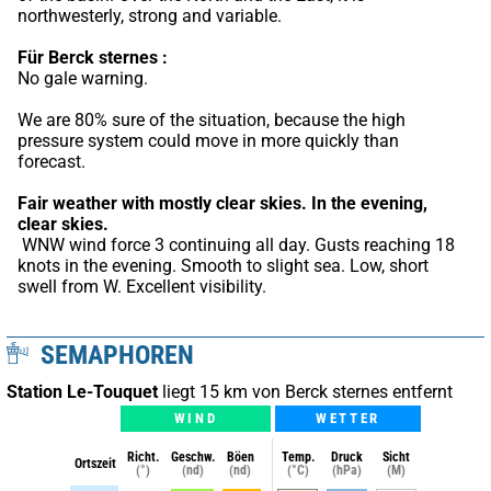
northwesterly, strong and variable.
Für Berck sternes :
No gale warning.
We are 80% sure of the situation, because the high 
pressure system could move in more quickly than 
forecast.
Fair weather with mostly clear skies.
In the evening, 
clear skies.
 WNW wind force 3 continuing all day. Gusts reaching 18 
knots in the evening. Smooth to slight sea. Low, short 
swell from W. Excellent visibility.
SEMAPHOREN
Station Le-Touquet
liegt 15 km von Berck sternes entfernt
WIND
WETTER
Richt.
Geschw.
Böen
Temp.
Druck
Sicht
Ortszeit
(°)
(nd)
(nd)
(°C)
(hPa)
(M)