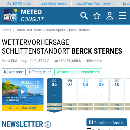
METEO CONSULT
Zen-Abonnement
Leuchtfeuer-Abonnement
Leuc
METEO
CONSULT
Home
Häfen und Spots
Board-Spots
Berck sternes
WETTERVORHERSAGE
SCHLITTENSTANDORT
BERCK STERNES
Berck FRA
Lng : 1°33’,5724 E
Lat : 50°23’,658 N
Höhe : 1m
Küstenzone
Offenes Meer
Wettermodelle vergleichen
DO
FR
SA
SO
MO
06
07
08
09
10
-
-
-
-
-
-
-
-
-
-
nd
nd
nd
nd
nd
Wetterrisikobericht
-
-
-
-
-
nd
nd
nd
nd
nd
NEWSLETTER
Detaillierte Ansicht