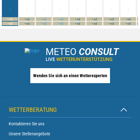
-
-
-
-
-
-
-
-
-
-
-
-
-
-
-
-
nd
nd
nd
nd
nd
nd
nd
nd
-
-
-
-
-
-
-
-
nd
nd
nd
nd
nd
nd
nd
nd
METEO
CONSULT
LIVE
WETTERUNTERSTÜTZUNG
Wenden Sie sich an einen Wetterexperten
WETTERBERATUNG
Kontaktieren Sie uns
Unsere Stellenangebote