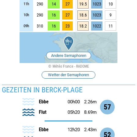
11h
290
14
27
19.5
1023
10
10h
290
16
27
18.6
1023
9
09h
310
16
23
18.2
1022
11
Andere Semaphoren
Météo France - RADOME
Wetter der Semaphoren
GEZEITEN IN BERCK-PLAGE
Ebbe
00h00
2.26m
57
Flut
05h20
8.69m
Ebbe
12h20
2.43m
52