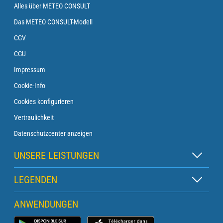
Alles über METEO CONSULT
Das METEO CONSULT-Modell
CGV
CGU
Impressum
Cookie-Info
Cookies konfigurieren
Vertraulichkeit
Datenschutzcenter anzeigen
UNSERE LEISTUNGEN
Zen-Abonnement
LEGENDEN
Leuchtfeuer-Abonnement
Kartenlegende
ANWENDUNGEN
Überfahrt-Abonnement
Piktogrammlegende