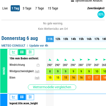
Synthetische Ansicht
Live
1 Tag
3 Tage
7 Tage
15 Tage
Zuverlässigkeit
80%
No gale warning.
Kein Wetterrisiko am Ort
Donnerstag 6 aug
11h
12h
13h
14h
15h
16h
17h
18
11h
12h
13h
14h
15h
16h
17h
18
Update vor 4h
METEO CONSULT
10m vom Boden entfernt:
Windrichtung
290
°
290
°
285
°
290
°
280
°
270
°
265
°
265
(°)
WIND
Windgeschwindigkeit
8
9
9
9
9
9
10
10
(nd)
15
15
15
16
16
17
17
18
Böen
(nd)
Wettermodelle vergleichen
legend.title.wave_height