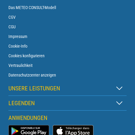
Das METEO CONSULT-Modell
CGV
CGU
Impressum
Cookie-Info
Cookies konfigurieren
Vertraulichkeit
Datenschutzcenter anzeigen
UNSERE LEISTUNGEN
Zen-Abonnement
LEGENDEN
Leuchtfeuer-Abonnement
Kartenlegende
ANWENDUNGEN
Überfahrt-Abonnement
Piktogrammlegende
Leuchtturm-Abonnement
Marinewetter-App