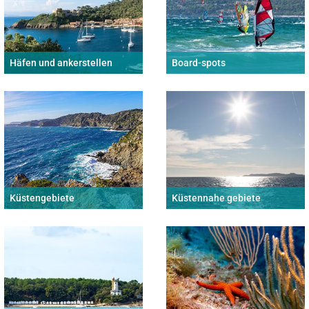
Häfen und ankerstellen
Board-spots
Küstengebiete
Küstennahe gebiete