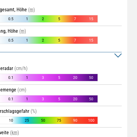
r gesamt, Höhe
(m)
0.5
1
2
5
7
15
ang, Höhe
(m)
0.5
1
2
5
7
15
eeradar
(cm/h)
0.1
1
3
5
20
50
neemenge
(cm)
0.1
1
3
5
20
50
erschlagsgefahr
(%)
10
25
50
75
90
100
weite
(km)