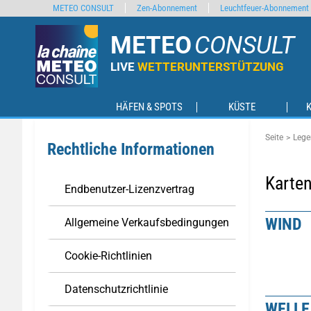
METEO CONSULT
Zen-Abonnement
Leuchtfeuer-Abonnement
METEO
CONSULT
LIVE
WETTERUNTERSTÜTZUNG
HÄFEN & SPOTS
KÜSTE
Seite
Lege
Rechtliche Informationen
Karte
Endbenutzer-Lizenzvertrag
WIND
Allgemeine Verkaufsbedingungen
Cookie-Richtlinien
Datenschutzrichtlinie
WELLE