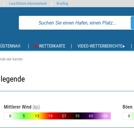
Leuchtturm-Abonnement
Briefing
KÜSTENNAH
WETTERKARTE
VIDEO-WETTERBERICHTE
nde der karten
nlegende
Mittlerer Wind
(kn)
Böen
0
5
13
19
27
55
65
108
0