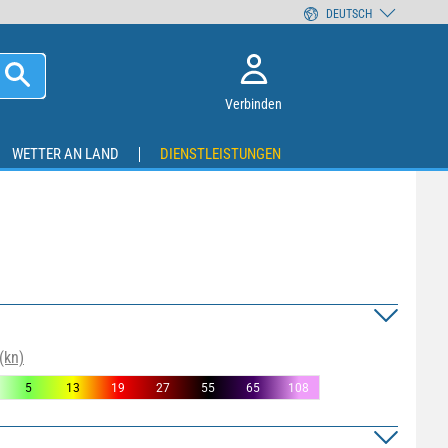
DEUTSCH
Verbinden
WETTER AN LAND
DIENSTLEISTUNGEN
(kn)
5
13
19
27
55
65
108