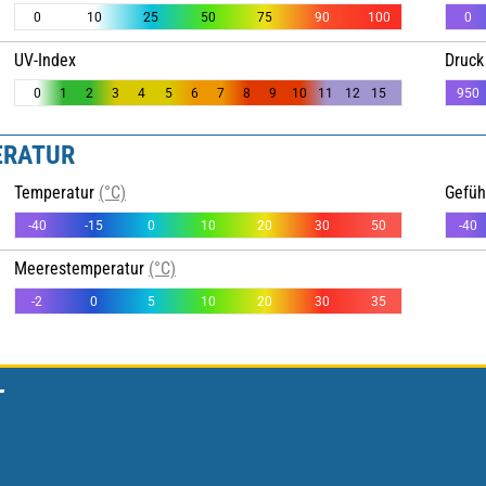
0
10
25
50
75
90
100
0
UV-Index
Druck
0
1
2
3
4
5
6
7
8
9
10
11
12
15
950
ERATUR
Temperatur
(°C)
Gefü
-40
-15
0
10
20
30
50
-40
Meerestemperatur
(°C)
-2
0
5
10
20
30
35
T