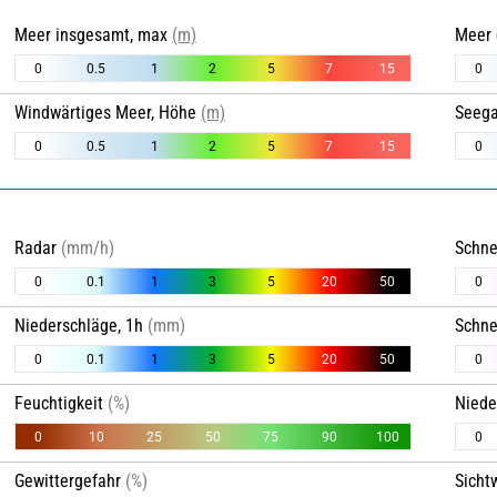
Meer insgesamt, max
(m)
Mee
0
0.5
1
2
5
7
15
0
Windwärtiges Meer, Höhe
(m)
Seeg
0
0.5
1
2
5
7
15
0
Radar
(mm/h)
Schn
0
0.1
1
3
5
20
50
0
Niederschläge, 1h
(mm)
Sch
0
0.1
1
3
5
20
50
0
Feuchtigkeit
(%)
Nied
0
10
25
50
75
90
100
0
Gewittergefahr
(%)
Sicht