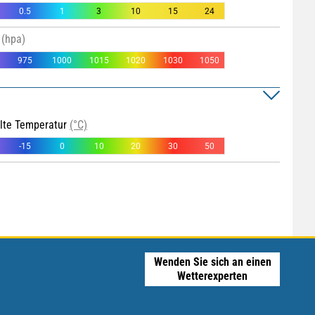
0.5
1
3
10
15
24
(hpa)
975
1000
1015
1020
1030
1050
hlte Temperatur
(°C)
-15
0
10
20
30
50
Wenden Sie sich an einen
Wetterexperten