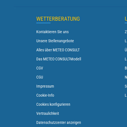
WETTERBERATUNG
Kontaktieren Sie uns
Z
Unsere Stellenangebote
L
Alles über METEO CONSULT
Ü
Das METEO CONSULT-Modell
L
CGV
B
CGU
N
Impressum
S
Cookie-Info
L
Cookies konfigurieren
Vertraulichkeit
Datenschutzcenter anzeigen