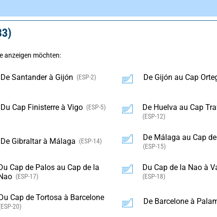
33)
ie anzeigen möchten:
De Santander à Gijón
De Gijón au Cap Orte
(ESP-2)
Du Cap Finisterre à Vigo
De Huelva au Cap Tra
(ESP-5)
(ESP-12)
De Málaga au Cap de
De Gibraltar à Málaga
(ESP-14)
(ESP-15)
Du Cap de Palos au Cap de la
Du Cap de la Nao à V
Nao
(ESP-17)
(ESP-18)
Du Cap de Tortosa à Barcelone
De Barcelone à Pala
(ESP-20)