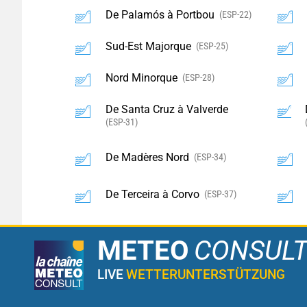
De Palamós à Portbou
(ESP-22)
Sud-Est Majorque
(ESP-25)
Nord Minorque
(ESP-28)
De Santa Cruz à Valverde
(ESP-31)
De Madères Nord
(ESP-34)
De Terceira à Corvo
(ESP-37)
METEO
CONSUL
LIVE
WETTERUNTERSTÜTZUNG