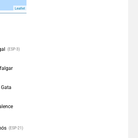
Leaflet
gal
(ESP-3)
falgar
 Gata
alence
mós
(ESP-21)