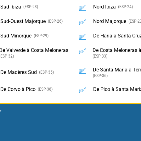
Sud Ibiza
Nord Ibiza
(ESP-23)
(ESP-24)
Sud-Ouest Majorque
Nord Majorque
(ESP-26)
(ESP-2
Sud Minorque
De Haria à Santa Cru
(ESP-29)
De Valverde à Costa Meloneras
De Costa Meloneras à
(ESP-32)
(ESP-33)
De Santa Maria à Ter
De Madères Sud
(ESP-35)
(ESP-36)
De Corvo à Pico
De Pico à Santa Mari
(ESP-38)
T