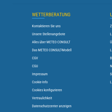
WETTERBERATUNG
Kontaktieren Sie uns
Z
Unsere Stellenangebote
L
Alles über METEO CONSULT
Ü
Das METEO CONSULT-Modell
L
CGV
B
CGU
N
Impressum
S
Cookie-Info
L
Cookies konfigurieren
Vertraulichkeit
Datenschutzcenter anzeigen