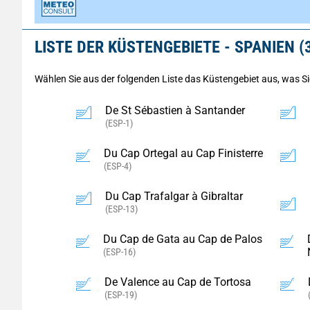
LISTE DER KÜSTENGEBIETE - SPANIEN (
Wählen Sie aus der folgenden Liste das Küstengebiet aus, was S
De St Sébastien à Santander
(ESP-1)
Du Cap Ortegal au Cap Finisterre
(ESP-4)
Du Cap Trafalgar à Gibraltar
(ESP-13)
Du Cap de Gata au Cap de Palos
(ESP-16)
De Valence au Cap de Tortosa
(ESP-19)