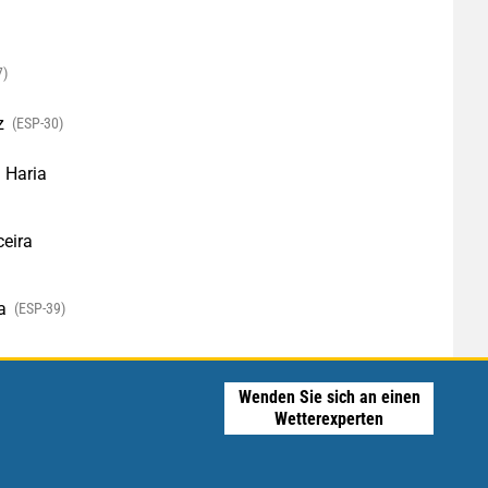
7)
z
(ESP-30)
 Haria
ceira
a
(ESP-39)
Wenden Sie sich an einen
Wetterexperten