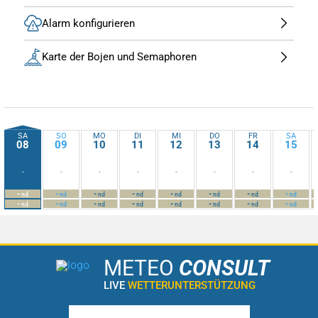
Alarm konfigurieren
Karte der Bojen und Semaphoren
SA
SO
MO
DI
MI
DO
FR
SA
08
09
10
11
12
13
14
15
-
-
-
-
-
-
-
-
-
-
-
-
-
-
-
-
nd
nd
nd
nd
nd
nd
nd
nd
-
-
-
-
-
-
-
-
nd
nd
nd
nd
nd
nd
nd
nd
METEO
CONSULT
LIVE
WETTERUNTERSTÜTZUNG