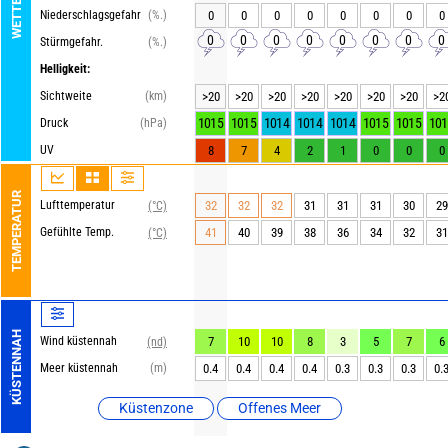
Niederschlagsgefahr
(%.)
0
0
0
0
0
0
0
0
0
0
0
0
0
0
0
0
Stürmgefahr.
(%.)
Helligkeit:
Sichtweite
(km)
>20
>20
>20
>20
>20
>20
>20
>2
1015
1015
1014
1014
1014
1015
1015
101
Druck
(hPa)
UV
8
7
4
2
1
0
0
0
TEMPERATUR
Lufttemperatur
32
32
32
31
31
31
30
29
(°C)
Gefühlte Temp.
41
40
39
38
36
34
32
31
(°C)
KÜSTENNAH
Wind küstennah
7
10
10
8
3
5
7
6
(nd)
Meer küstennah
(m)
0.4
0.4
0.4
0.4
0.3
0.3
0.3
0.
Küstenzone
Offenes Meer