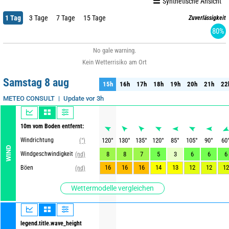
Synthetische Ansicht
1 Tag
3 Tage
7 Tage
15 Tage
Zuverlässigkeit
80%
No gale warning.
Kein Wetterrisiko am Ort
Samstag 8 aug
15h
16h
17h
18h
19h
20h
21h
22
15h
16h
17h
18h
19h
20h
21h
22
Update vor 3h
METEO CONSULT
10m vom Boden entfernt:
Windrichtung
120
°
130
°
135
°
120
°
85
°
105
°
90
°
60
(°)
WIND
Windgeschwindigkeit
8
8
7
5
3
6
6
6
(nd)
16
16
16
14
13
12
12
12
Böen
(nd)
Wettermodelle vergleichen
legend.title.wave_height