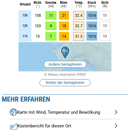
Richt.
Geschw.
Böen
Temp.
Druck
Sicht
Ortszeit
(°)
(nd)
(nd)
(°C)
(hPa)
(M)
13h
108
11
21
32.4
1016
11
12h
103
9
18
32.7
1016
11
11h
73
7
14
31.3
1016
11
Andere Semaphoren
Réseau observation SYNOP
Wetter der Semaphoren
MEHR ERFAHREN
Karte mit Wind, Temperatur und Bewölkung
Küstenbericht für diesen Ort