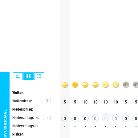
Wolken:
Wolkendecke
(%.)
5
5
10
10
10
10
5
5
Niederschlag:
WETTERVORHERSAGE
Niederschlagsmenge
(mm)
0
0
0
0
0
0
0
0
Niederschlagsart
-
-
-
-
-
-
-
-
Risiken: