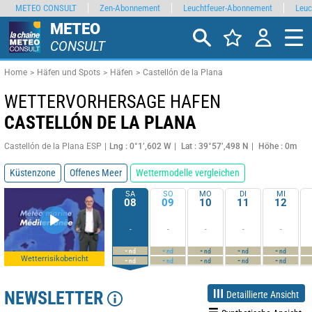
METEO CONSULT
Zen-Abonnement
Leuchtfeuer-Abonnement
Leuc
METEO
CONSULT
Home
Häfen und Spots
Häfen
Castellón de la Plana
WETTERVORHERSAGE HAFEN
CASTELLÓN DE LA PLANA
Castellón de la Plana ESP
Lng : 0°1’,602 W
Lat : 39°57’,498 N
Höhe : 0m
Küstenzone
Offenes Meer
Wettermodelle vergleichen
SA
SO
MO
DI
MI
08
09
10
11
12
-
-
-
-
-
-
-
-
-
-
nd
nd
nd
nd
nd
Wetterrisikobericht
-
-
-
-
-
nd
nd
nd
nd
nd
NEWSLETTER
Detaillierte Ansicht