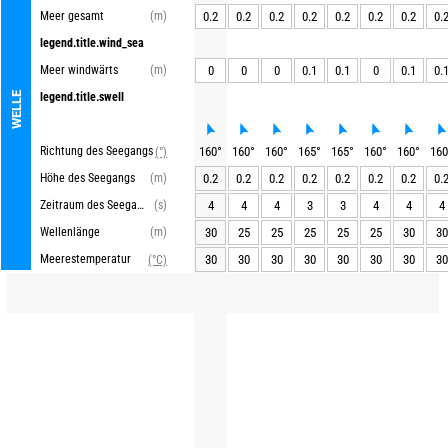
Meer gesamt
(m)
0.2
0.2
0.2
0.2
0.2
0.2
0.2
0.
legend.title.wind_sea
Meer windwärts
(m)
0
0
0
0.1
0.1
0
0.1
0.
WELLE
legend.title.swell
Richtung des Seegangs
160
°
160
°
160
°
165
°
165
°
160
°
160
°
160
(°)
Höhe des Seegangs
(m)
0.2
0.2
0.2
0.2
0.2
0.2
0.2
0.
Zeitraum des Seegangs
(s)
4
4
4
3
3
4
4
4
Wellenlänge
(m)
30
25
25
25
25
25
30
30
Meerestemperatur
30
30
30
30
30
30
30
30
(°C)