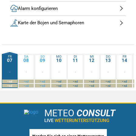
Alarm konfigurieren
Karte der Bojen und Semaphoren
FR
SA
SO
MO
DI
MI
DO
FR
07
08
09
10
11
12
13
14
-
-
-
-
-
-
-
-
-
-
-
-
-
-
-
-
nd
nd
nd
nd
nd
nd
nd
nd
-
-
-
-
-
-
-
-
nd
nd
nd
nd
nd
nd
nd
nd
METEO
CONSULT
LIVE
WETTERUNTERSTÜTZUNG