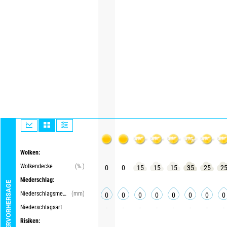
Wolken:
Wolkendecke
(%.)
0
0
15
15
15
35
25
2
Niederschlag:
WETTERVORHERSAGE
Niederschlagsmenge
(mm)
0
0
0
0
0
0
0
0
Niederschlagsart
-
-
-
-
-
-
-
-
Risiken: