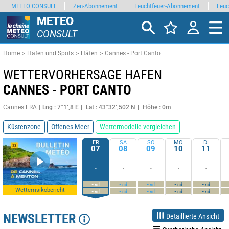
METEO CONSULT
Zen-Abonnement
Leuchtfeuer-Abonnement
Leuc
METEO
CONSULT
Home
Häfen und Spots
Häfen
Cannes - Port Canto
WETTERVORHERSAGE HAFEN
CANNES - PORT CANTO
Cannes FRA
Lng : 7°1’,8 E
Lat : 43°32’,502 N
Höhe : 0m
Küstenzone
Offenes Meer
Wettermodelle vergleichen
FR
SA
SO
MO
DI
07
08
09
10
11
-
-
-
-
-
-
-
-
-
-
nd
nd
nd
nd
nd
Wetterrisikobericht
-
-
-
-
-
nd
nd
nd
nd
nd
NEWSLETTER
Detaillierte Ansicht