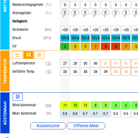
Niederschlagsgefahr
(%.)
0
0
0
0
0
0
0
0
0
0
0
0
0
0
0
0
Stürmgefahr.
(%.)
Helligkeit:
Sichtweite
(km)
>20
>20
>20
>20
>20
>20
>20
>2
1014
1014
1014
1014
1014
1014
1013
101
Druck
(hPa)
UV
2
3
5
7
8
8
7
5
TEMPERATUR
Lufttemperatur
27
28
30
30
31
31
31
31
(°C)
Gefühlte Temp.
33
36
38
38
39
40
40
40
(°C)
KÜSTENNAH
Wind küstennah
11
10
12
8
8
6
6
6
(nd)
Meer küstennah
(m)
0.8
0.8
0.7
0.7
0.7
0.6
0.6
0.
Küstenzone
Offenes Meer