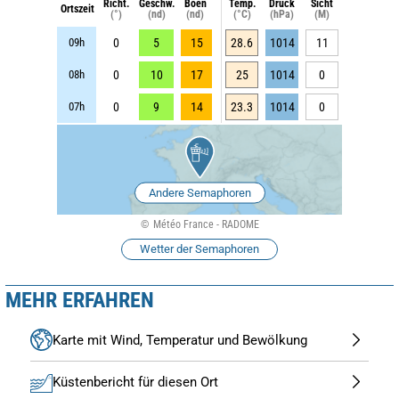
Richt.
Geschw.
Böen
Temp.
Druck
Sicht
Ortszeit
(°)
(nd)
(nd)
(°C)
(hPa)
(M)
09h
0
5
15
28.6
1014
11
08h
0
10
17
25
1014
0
07h
0
9
14
23.3
1014
0
Andere Semaphoren
Météo France - RADOME
Wetter der Semaphoren
MEHR ERFAHREN
Karte mit Wind, Temperatur und Bewölkung
Küstenbericht für diesen Ort