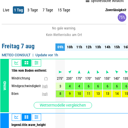
Synthetische Ansicht
Live
1 Tag
3 Tage
7 Tage
15 Tage
Zuverlässigkeit
75%
No gale warning.
Kein Wetterrisiko am Ort
Freitag 7 aug
09h
10h
11h
12h
13h
14h
15h
16
09h
10h
11h
12h
13h
14h
15h
16
Update vor 1h
METEO CONSULT
10m vom Boden entfernt:
Windrichtung
275
°
235
°
175
°
170
°
165
°
155
°
140
°
135
(°)
WIND
Windgeschwindigkeit
3
4
4
6
6
6
6
6
(nd)
8
9
10
11
13
13
14
15
Böen
(nd)
Wettermodelle vergleichen
legend.title.wave_height