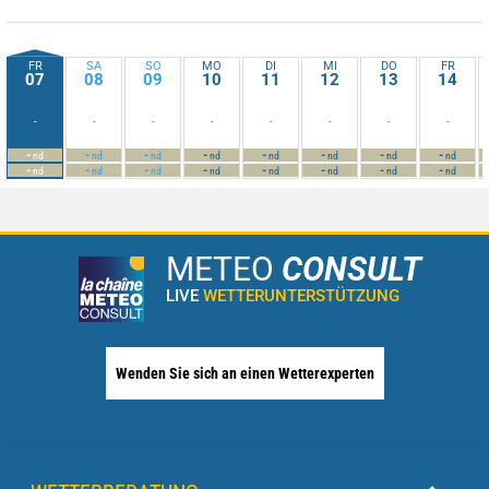
FR
SA
SO
MO
DI
MI
DO
FR
07
08
09
10
11
12
13
14
-
-
-
-
-
-
-
-
-
-
-
-
-
-
-
-
nd
nd
nd
nd
nd
nd
nd
nd
-
-
-
-
-
-
-
-
nd
nd
nd
nd
nd
nd
nd
nd
METEO
CONSULT
LIVE
WETTERUNTERSTÜTZUNG
Wenden Sie sich an einen Wetterexperten