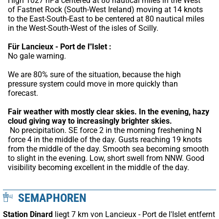
High 1027 hPa centered at 80 nautical miles in the West 
of Fastnet Rock (South-West Ireland) moving at 14 knots 
to the East-South-East to be centered at 80 nautical miles 
in the West-South-West of the isles of Scilly.
Für Lancieux - Port de l"Islet :
No gale warning.
We are 80% sure of the situation, because the high 
pressure system could move in more quickly than 
forecast.
Fair weather with mostly clear skies.
In the evening, hazy 
cloud giving way to increasingly brighter skies.
 No precipitation. SE force 2 in the morning freshening N 
force 4 in the middle of the day. Gusts reaching 19 knots 
from the middle of the day. Smooth sea becoming smooth 
to slight in the evening. Low, short swell from NNW. Good 
visibility becoming excellent in the middle of the day.
SEMAPHOREN
Station Dinard
liegt 7 km von Lancieux - Port de l'Islet entfernt