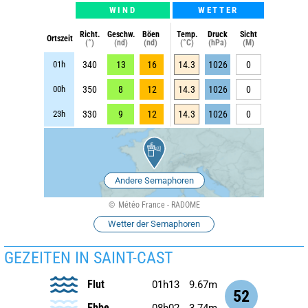
WIND
WETTER
Richt.
Geschw.
Böen
Temp.
Druck
Sicht
Ortszeit
(°)
(nd)
(nd)
(°C)
(hPa)
(M)
01h
340
13
16
14.3
1026
0
00h
350
8
12
14.3
1026
0
23h
330
9
12
14.3
1026
0
Andere Semaphoren
Météo France - RADOME
Wetter der Semaphoren
GEZEITEN IN SAINT-CAST
Flut
01h13
9.67m
52
Ebbe
08h02
3.74m