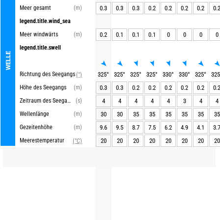
Meer gesamt
(m)
0.3
0.3
0.3
0.2
0.2
0.2
0.2
0.
legend.title.wind_sea
Meer windwärts
(m)
0.2
0.1
0.1
0.1
0
0
0
0
legend.title.swell
WELLE
Richtung des Seegangs
325
°
325
°
325
°
325
°
330
°
330
°
325
°
325
(°)
Höhe des Seegangs
(m)
0.3
0.3
0.2
0.2
0.2
0.2
0.2
0.
Zeitraum des Seegangs
(s)
4
4
4
4
4
3
4
4
Wellenlänge
(m)
30
30
35
35
35
35
35
35
Gezeitenhöhe
(m)
9.6
9.5
8.7
7.5
6.2
4.9
4.1
3.
Meerestemperatur
20
20
20
20
20
20
20
20
(°C)