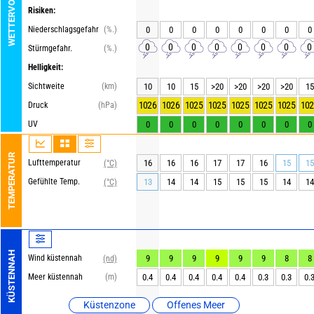
WETTERVORHERSAGE
Risiken:
Niederschlagsgefahr
(%.)
0
0
0
0
0
0
0
0
0
0
0
0
0
0
0
0
Stürmgefahr.
(%.)
Helligkeit:
Sichtweite
(km)
10
10
15
>20
>20
>20
>20
15
1026
1026
1025
1025
1025
1025
1025
102
Druck
(hPa)
UV
0
0
0
0
0
0
0
0
TEMPERATUR
Lufttemperatur
16
16
16
17
17
16
15
15
(°C)
Gefühlte Temp.
13
14
14
15
15
15
14
14
(°C)
KÜSTENNAH
Wind küstennah
9
9
9
9
9
9
8
8
(nd)
Meer küstennah
(m)
0.4
0.4
0.4
0.4
0.4
0.3
0.3
0.
Küstenzone
Offenes Meer