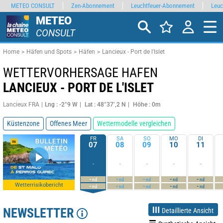
METEO CONSULT
Zen-Abonnement
Leuchtfeuer-Abonnement
Leuc
METEO
CONSULT
Home
Häfen und Spots
Häfen
Lancieux - Port de l'Islet
WETTERVORHERSAGE HAFEN
LANCIEUX - PORT DE L'ISLET
Lancieux FRA
Lng : -2°9 W
Lat : 48°37’,2 N
Höhe : 0m
Küstenzone
Offenes Meer
Wettermodelle vergleichen
FR
SA
SO
MO
DI
07
08
09
10
11
-
-
-
-
-
-
-
-
-
-
nd
nd
nd
nd
nd
Wetterrisikobericht
-
-
-
-
-
nd
nd
nd
nd
nd
NEWSLETTER
Detaillierte Ansicht