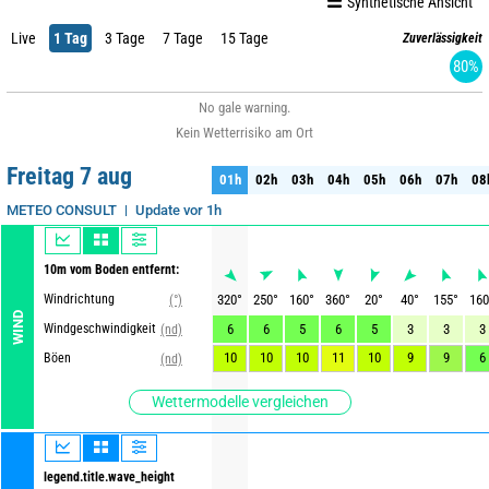
Synthetische Ansicht
Live
1 Tag
3 Tage
7 Tage
15 Tage
Zuverlässigkeit
80%
No gale warning.
Kein Wetterrisiko am Ort
Freitag 7 aug
01h
02h
03h
04h
05h
06h
07h
08
01h
02h
03h
04h
05h
06h
07h
08
Update vor 1h
METEO CONSULT
10m vom Boden entfernt:
Windrichtung
320
°
250
°
160
°
360
°
20
°
40
°
155
°
160
(°)
WIND
Windgeschwindigkeit
6
6
5
6
5
3
3
3
(nd)
10
10
10
11
10
9
9
6
Böen
(nd)
Wettermodelle vergleichen
legend.title.wave_height