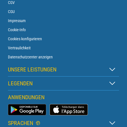
CGV
CGU
Impressum
Cookie-Info
Cookies konfigurieren
Vertraulichkeit
Datenschutzcenter anzeigen
UNSERE LEISTUNGEN
Zen-Abonnement
LEGENDEN
Leuchtfeuer-Abonnement
Kartenlegende
ANWENDUNGEN
Überfahrt-Abonnement
Piktogrammlegende
Leuchtturm-Abonnement
Marinewetter-App
Glossar
Briefing mit einem Vorhersager
SPRACHEN