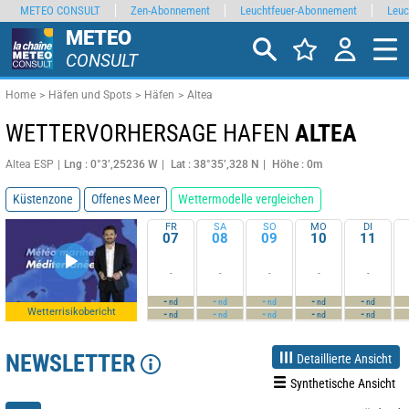
METEO CONSULT
Zen-Abonnement
Leuchtfeuer-Abonnement
Leuc
METEO
CONSULT
Home
Häfen und Spots
Häfen
Altea
WETTERVORHERSAGE HAFEN
ALTEA
Altea ESP
Lng : 0°3’,25236 W
Lat : 38°35’,328 N
Höhe : 0m
Küstenzone
Offenes Meer
Wettermodelle vergleichen
FR
SA
SO
MO
DI
07
08
09
10
11
-
-
-
-
-
-
-
-
-
-
nd
nd
nd
nd
nd
Wetterrisikobericht
-
-
-
-
-
nd
nd
nd
nd
nd
NEWSLETTER
Detaillierte Ansicht
Synthetische Ansicht