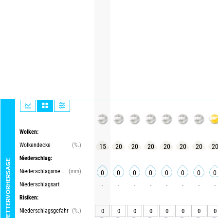
Wolken:
Wolkendecke
(%.)
15
20
20
20
20
20
20
2
Niederschlag:
WETTERVORHERSAGE
Niederschlagsmenge
(mm)
0
0
0
0
0
0
0
0
Niederschlagsart
-
-
-
-
-
-
-
-
Risiken:
Niederschlagsgefahr
(%.)
0
0
0
0
0
0
0
0