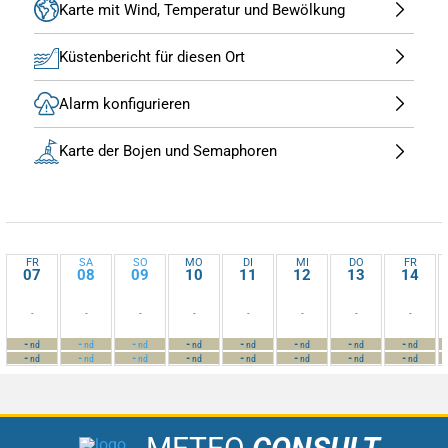
Karte mit Wind, Temperatur und Bewölkung
Küstenbericht für diesen Ort
Alarm konfigurieren
Karte der Bojen und Semaphoren
FR
SA
SO
MO
DI
MI
DO
FR
07
08
09
10
11
12
13
14
-
-
-
-
-
-
-
-
-
-
-
-
-
-
-
-
nd
nd
nd
nd
nd
nd
nd
nd
-
-
-
-
-
-
-
-
nd
nd
nd
nd
nd
nd
nd
nd