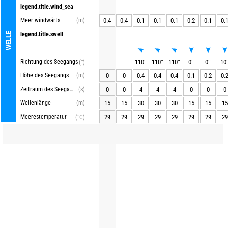
legend.title.wind_sea
Meer windwärts
(m)
0.4
0.4
0.1
0.1
0.1
0.2
0.1
0.
WELLE
legend.title.swell
Richtung des Seegangs
110
°
110
°
110
°
0
°
0
°
10
(°)
Höhe des Seegangs
(m)
0
0
0.4
0.4
0.4
0.1
0.2
0.
Zeitraum des Seegangs
(s)
0
0
4
4
4
0
0
0
Wellenlänge
(m)
15
15
30
30
30
15
15
15
Meerestemperatur
29
29
29
29
29
29
29
29
(°C)