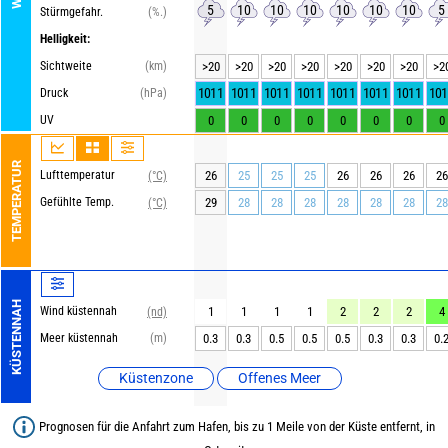
5
10
10
10
10
10
10
5
Stürmgefahr.
(%.)
Helligkeit:
Sichtweite
(km)
>20
>20
>20
>20
>20
>20
>20
>2
1011
1011
1011
1011
1011
1011
1011
101
Druck
(hPa)
UV
0
0
0
0
0
0
0
0
TEMPERATUR
Lufttemperatur
26
25
25
25
26
26
26
26
(°C)
Gefühlte Temp.
29
28
28
28
28
28
28
28
(°C)
KÜSTENNAH
Wind küstennah
1
1
1
1
2
2
2
4
(nd)
Meer küstennah
(m)
0.3
0.3
0.5
0.5
0.5
0.3
0.3
0.
Küstenzone
Offenes Meer
Prognosen für die Anfahrt zum Hafen, bis zu 1 Meile von der Küste entfernt, in