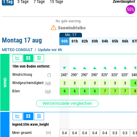
1 Tag
3 Tage
7 Tage
15 Tage
Zuverlässigkeit
55%
No gale warning.
Seewindrisiko
Mo. 17
Mo. 17
Montag 17 aug
00h
01h
02h
03h
04h
05h
06h
07
00h
01h
02h
03h
04h
05h
06h
07
Update vor 6h
METEO CONSULT
10m vom Boden entfernt:
Windrichtung
245
°
290
°
290
°
290
°
325
°
325
°
325
°
340
(°)
WIND
Windgeschwindigkeit
2
3
3
3
3
3
3
4
(nd)
6
6
6
6
7
7
7
8
Böen
(nd)
Wettermodelle vergleichen
legend.title.wave_height
Meer gesamt
(m)
0.4
0.4
0.4
0.4
0.4
0.3
0.3
0.