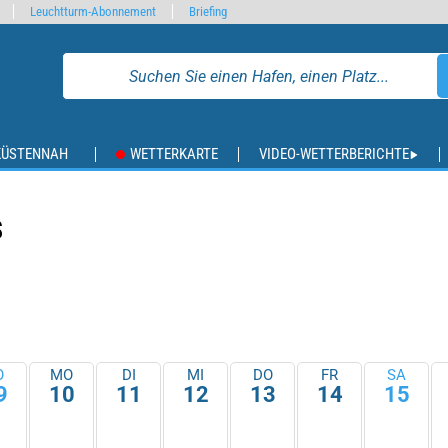
Leuchtturm-Abonnement
Briefing
KÜSTENNAH
WETTERKARTE
VIDEO-WETTERBERICHTE
S
O
MO
DI
MI
DO
FR
SA
9
10
11
12
13
14
15