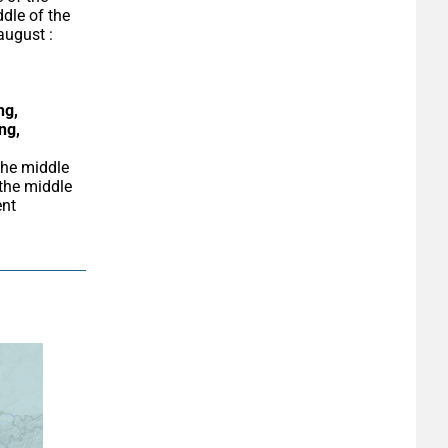
dle of the 
ugust : 
g, 
ng, 
he middle 
nt 