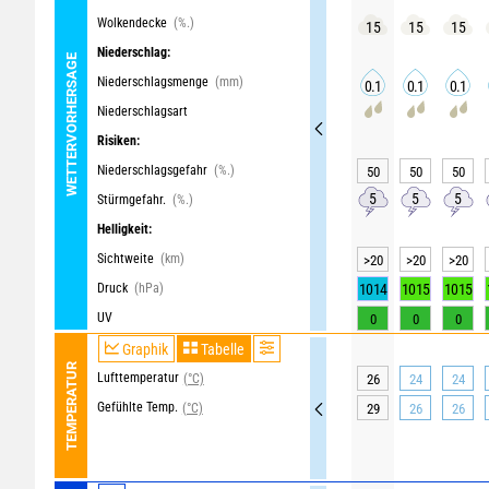
Wolkendecke
(%.)
15
15
15
Niederschlag:
WETTERVORHERSAGE
Niederschlagsmenge
(mm)
0.1
0.1
0.1
Niederschlagsart
Risiken:
Niederschlagsgefahr
(%.)
50
50
50
5
5
5
Stürmgefahr.
(%.)
Helligkeit:
Sichtweite
(km)
>20
>20
>20
Druck
(hPa)
1014
1015
1015
UV
0
0
0
Graphik
Tabelle
TEMPERATUR
Lufttemperatur
(°C)
26
24
24
Gefühlte Temp.
(°C)
29
26
26