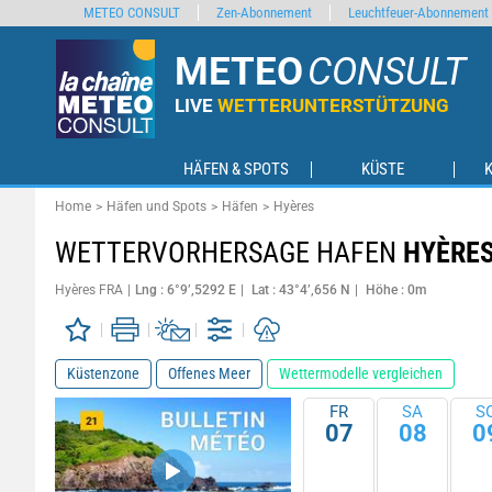
METEO CONSULT
Zen-Abonnement
Leuchtfeuer-Abonnement
METEO
CONSULT
LIVE
WETTERUNTERSTÜTZUNG
HÄFEN & SPOTS
KÜSTE
Home
Häfen und Spots
Häfen
Hyères
WETTERVORHERSAGE HAFEN
HYÈRE
Hyères FRA
Lng : 6°9’,5292 E
Lat : 43°4’,656 N
Höhe : 0m
Küstenzone
Offenes Meer
Wettermodelle vergleichen
FR
SA
S
07
08
0