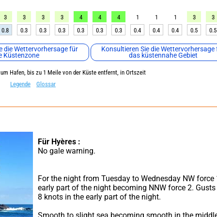
3
3
3
3
4
4
4
1
1
1
3
3
0.8
0.3
0.3
0.3
0.3
0.3
0.3
0.4
0.4
0.4
0.5
0.5
e die Wettervorhersage für
Konsultieren Sie die Wettervorhersage 
e Küstenzone
das küstennahe Gebiet
um Hafen, bis zu 1 Meile von der Küste entfernt, in Ortszeit
Legende
Glossar
Für Hyères :
No gale warning.
For the night from Tuesday to Wednesday NW force 1 
early part of the night becoming NNW force 2. Gusts 
8 knots in the early part of the night.
Smooth to slight sea becoming smooth in the middle 