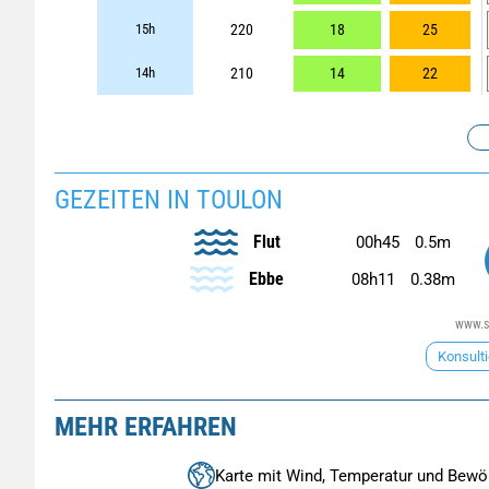
15h
220
18
25
14h
210
14
22
GEZEITEN IN TOULON
Flut
00h45
0.5m
Ebbe
08h11
0.38m
www.sh
Konsulti
MEHR ERFAHREN
Karte mit Wind, Temperatur und Bewö