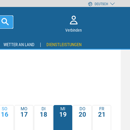
DEUTSCH
Verbinden
WETTER AN LAND
DIENSTLEISTUNGEN
SO
MO
DI
MI
DO
FR
16
17
18
19
20
21