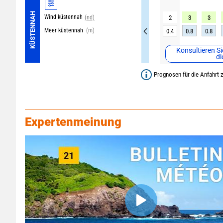
KÜSTENNAH
Wind küstennah
(nd)
2
3
3
Meer küstennah
(m)
0.4
0.8
0.8
Konsultieren Si
di
Prognosen für die Anfahrt z
Expertenmeinung