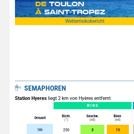
Wetterrisikobericht
SEMAPHOREN
Station Hyeres
liegt 2 km von Hyères entfernt
WIND
Richt.
Geschw.
Böen
Ortszeit
(°)
(nd)
(nd)
16h
250
8
19