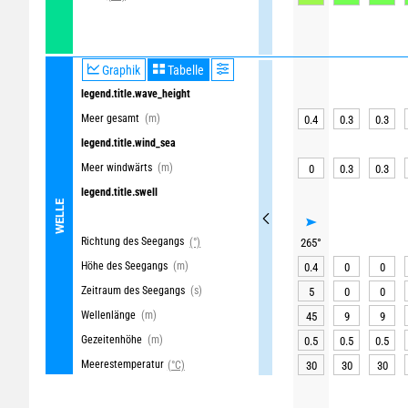
Graphik
Tabelle
legend.title.wave_height
Meer gesamt
(m)
0.4
0.3
0.3
legend.title.wind_sea
Meer windwärts
(m)
0
0.3
0.3
legend.title.swell
WELLE
Richtung des Seegangs
(°)
265
°
Höhe des Seegangs
(m)
0.4
0
0
Zeitraum des Seegangs
(s)
5
0
0
Wellenlänge
(m)
45
9
9
Gezeitenhöhe
(m)
0.5
0.5
0.5
Meerestemperatur
(°C)
30
30
30