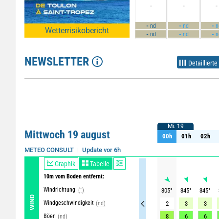
-
-
-
-
-
-
nd
nd
n
Wetterrisikobericht
-
-
-
nd
nd
n
NEWSLETTER
Detaillierte
Mi. 19
Mi. 19
Mittwoch 19 august
00h
01h
02h
00h
01h
02h
Update vor 6h
METEO CONSULT
Graphik
Tabelle
10m vom Boden entfernt:
Windrichtung
(°)
305
°
345
°
345
°
WIND
Windgeschwindigkeit
(nd)
2
3
3
Böen
8
6
6
(nd)