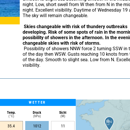
night. Low, short swell from W then from N in the mid
night. Excellent visibility. Daytime of Wednesday 19 a
The sky will remain changeable.
Skies changeable with risk of thundery outbreaks 
developing.
Risk of some spots of rain in the mornin
possibility of showers in the afternoon.
In the eveni
changeable skies with risk of storms.
 Possibility of showers NNW force 2 turning SSW in the middle 
of the day then WSW. Gusts reaching 10 knots from t
of the day. Smooth to slight sea. Low from N. Excelle
visibility.
WETTER
Temp.
Druck
Sicht
(°C)
(hPa)
(M)
35.4
1012
11