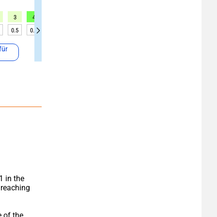
3
4
4
4
6
6
6
5
5
0.5
0.5
0.5
0.5
0.5
0.5
0.5
0.4
0.4
für
in the 
reaching 
of the 