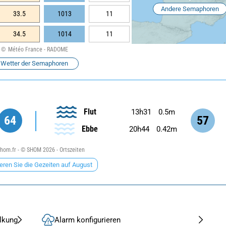
Andere Semaphoren
33.5
1013
11
34.5
1014
11
Météo France - RADOME
Wetter der Semaphoren
Flut
13h31
0.5m
64
57
Ebbe
20h44
0.42m
om.fr - © SHOM 2026 - Ortszeiten
eren Sie die Gezeiten auf August
lkung
Alarm konfigurieren