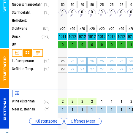
Niederschlagsgefahr
(%.)
50
50
50
50
25
25
25
0
0
0
0
0
0
0
0
0
Stürmgefahr.
(%.)
Helligkeit:
Sichtweite
(km)
>20
>20
>20
>20
>20
>20
>20
>2
1011
1012
1012
1012
1012
1012
1012
101
Druck
(hPa)
UV
0
0
0
0
0
0
0
1
TEMPERATUR
Lufttemperatur
26
25
25
25
25
25
25
25
(°C)
Gefühlte Temp.
29
27
27
27
27
27
27
27
(°C)
KÜSTENNAH
Wind küstennah
2
2
2
2
1
1
1
2
(nd)
Meer küstennah
(m)
1
1
1
1
1
1
1
1.
Küstenzone
Offenes Meer