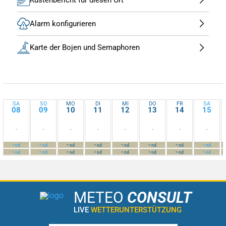
Alarm konfigurieren
Karte der Bojen und Semaphoren
SA
SO
MO
DI
MI
DO
FR
SA
08
09
10
11
12
13
14
15
-
-
-
-
-
-
-
-
-
-
-
-
-
-
-
-
nd
nd
nd
nd
nd
nd
nd
nd
-
-
-
-
-
-
-
-
nd
nd
nd
nd
nd
nd
nd
nd
METEO
CONSULT
LIVE
WETTERUNTERSTÜTZUNG