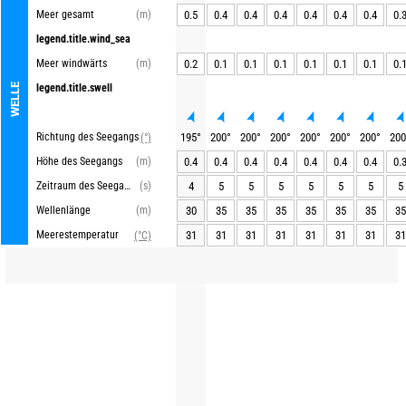
Meer gesamt
(m)
0.5
0.4
0.4
0.4
0.4
0.4
0.4
0.
legend.title.wind_sea
Meer windwärts
(m)
0.2
0.1
0.1
0.1
0.1
0.1
0.1
0.
WELLE
legend.title.swell
Richtung des Seegangs
195
°
200
°
200
°
200
°
200
°
200
°
200
°
200
(°)
Höhe des Seegangs
(m)
0.4
0.4
0.4
0.4
0.4
0.4
0.4
0.
Zeitraum des Seegangs
(s)
4
5
5
5
5
5
5
5
Wellenlänge
(m)
30
35
35
35
35
35
35
35
Meerestemperatur
31
31
31
31
31
31
31
31
(°C)