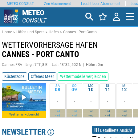
METEO CONSULT
Zen-Abonnement
Leuchtfeuer-Abonnement
Leuc
METEO
CONSULT
Home
Häfen und Spots
Häfen
Cannes - Port Canto
WETTERVORHERSAGE HAFEN
CANNES - PORT CANTO
Cannes FRA
Lng : 7°1’,8 E
Lat : 43°32’,502 N
Höhe : 0m
Küstenzone
Offenes Meer
Wettermodelle vergleichen
SA
SO
MO
DI
MI
08
09
10
11
12
-
-
-
-
-
-
-
-
-
-
nd
nd
nd
nd
nd
Wetterrisikobericht
-
-
-
-
-
nd
nd
nd
nd
nd
NEWSLETTER
Detaillierte Ansicht