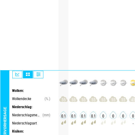
Wolken:
Wolkendecke
(%.)
55
55
55
55
55
55
55
4
Niederschlag:
WETTERVORHERSAGE
Niederschlagsmenge
(mm)
0.1
0.1
0.1
0.1
0
0
0
0
Niederschlagsart
-
Risiken: