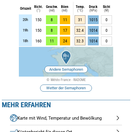
Richt.
Geschw.
Böen
Temp.
Druck
Sicht
Ortszeit
(°)
(nd)
(nd)
(°C)
(hPa)
(M)
20h
150
8
11
31
1015
0
19h
150
8
17
32.4
1014
0
18h
160
11
24
32.3
1014
0
Andere Semaphoren
Météo France - RADOME
Wetter der Semaphoren
MEHR ERFAHREN
Karte mit Wind, Temperatur und Bewölkung
Küstenbericht für diesen Ort