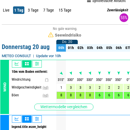
Synthetische Ansicht
Live
1 Tag
3 Tage
7 Tage
15 Tage
Zuverlässigkeit
55%
No gale warning.
Seewindrisiko
Do. 20
Do. 20
Donnerstag 20 aug
00h
01h
02h
03h
04h
05h
06h
07
00h
01h
02h
03h
04h
05h
06h
07
Update vor 10h
METEO CONSULT
10m vom Boden entfernt:
Windrichtung
315
°
330
°
330
°
330
°
350
°
350
°
350
°
0
°
(°)
WIND
Windgeschwindigkeit
1
3
3
3
2
2
2
2
(nd)
8
8
8
8
6
6
6
6
Böen
(nd)
Wettermodelle vergleichen
legend.title.wave_height