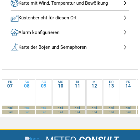
Karte mit Wind, Temperatur und Bewölkung
Küstenbericht für diesen Ort
Alarm konfigurieren
Karte der Bojen und Semaphoren
FR
SA
SO
MO
DI
MI
DO
FR
07
08
09
10
11
12
13
14
-
-
-
-
-
-
-
-
-
-
-
-
-
-
-
-
nd
nd
nd
nd
nd
nd
nd
nd
-
-
-
-
-
-
-
-
nd
nd
nd
nd
nd
nd
nd
nd