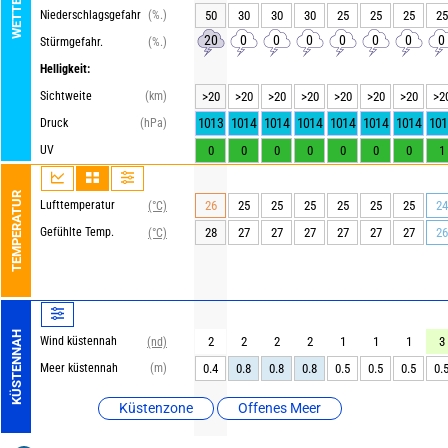
Niederschlagsgefahr
(%.)
50
30
30
30
25
25
25
25
20
0
0
0
0
0
0
0
Stürmgefahr.
(%.)
Helligkeit:
Sichtweite
(km)
>20
>20
>20
>20
>20
>20
>20
>2
1013
1014
1014
1014
1014
1014
1014
101
Druck
(hPa)
UV
0
0
0
0
0
0
0
1
TEMPERATUR
Lufttemperatur
26
25
25
25
25
25
25
24
(°C)
Gefühlte Temp.
28
27
27
27
27
27
27
26
(°C)
KÜSTENNAH
Wind küstennah
2
2
2
2
1
1
1
3
(nd)
Meer küstennah
(m)
0.4
0.8
0.8
0.8
0.5
0.5
0.5
0.
Küstenzone
Offenes Meer