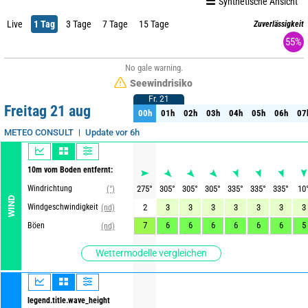
Synthetische Ansicht
Live
1 Tag
3 Tage
7 Tage
15 Tage
Zuverlässigkeit
55%
No gale warning.
Seewindrisiko
Fr. 21
Fr. 21
Freitag 21 aug
00h
01h
02h
03h
04h
05h
06h
07
00h
01h
02h
03h
04h
05h
06h
07
Update vor 6h
METEO CONSULT
10m vom Boden entfernt:
Windrichtung
275
°
305
°
305
°
305
°
335
°
335
°
335
°
10
(°)
WIND
Windgeschwindigkeit
2
3
3
3
3
3
3
3
(nd)
7
6
6
6
6
6
6
5
Böen
(nd)
Wettermodelle vergleichen
legend.title.wave_height