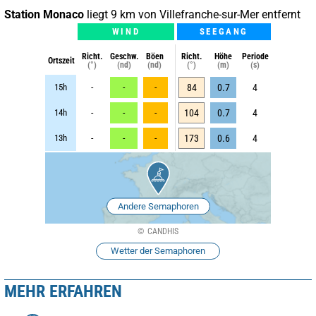
Station Monaco
liegt 9 km von Villefranche-sur-Mer entfernt
WIND
SEEGANG
Richt.
Geschw.
Böen
Richt.
Höhe
Periode
Ortszeit
(°)
(nd)
(nd)
(°)
(m)
(s)
15h
-
-
-
84
0.7
4
14h
-
-
-
104
0.7
4
13h
-
-
-
173
0.6
4
Andere Semaphoren
CANDHIS
Wetter der Semaphoren
MEHR ERFAHREN