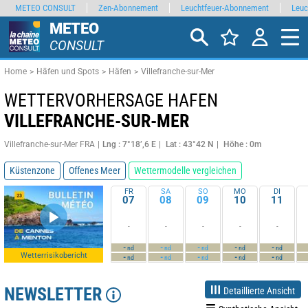
METEO CONSULT
Zen-Abonnement
Leuchtfeuer-Abonnement
Leuc
METEO
CONSULT
Home
Häfen und Spots
Häfen
Villefranche-sur-Mer
WETTERVORHERSAGE HAFEN
VILLEFRANCHE-SUR-MER
Villefranche-sur-Mer FRA
Lng : 7°18’,6 E
Lat : 43°42 N
Höhe : 0m
Küstenzone
Offenes Meer
Wettermodelle vergleichen
FR
SA
SO
MO
DI
07
08
09
10
11
-
-
-
-
-
-
-
-
-
-
nd
nd
nd
nd
nd
Wetterrisikobericht
-
-
-
-
-
nd
nd
nd
nd
nd
NEWSLETTER
Detaillierte Ansicht