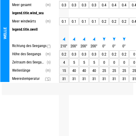
Meer gesamt
(m)
0.3
0.3
0.3
0.3
0.4
0.4
0.4
0.
legend.title.wind_sea
Meer windwärts
(m)
0.1
0.1
0.1
0.1
0.2
0.2
0.2
0.
WELLE
legend.title.swell
Richtung des Seegangs
210
°
200
°
200
°
200
°
0
°
0
°
0
°
(°)
Höhe des Seegangs
(m)
0.2
0.3
0.3
0.3
0.2
0.2
0.2
0
Zeitraum des Seegangs
(s)
4
5
5
5
0
0
0
0
Wellenlänge
(m)
15
40
40
40
25
25
25
25
Meerestemperatur
31
31
31
31
31
31
31
31
(°C)