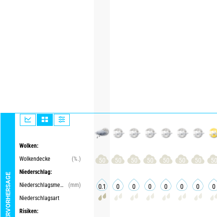
Wolken:
Wolkendecke
(%.)
50
50
50
50
50
50
50
5
Niederschlag:
WETTERVORHERSAGE
Niederschlagsmenge
(mm)
0.1
0
0
0
0
0
0
0
Niederschlagsart
Risiken: