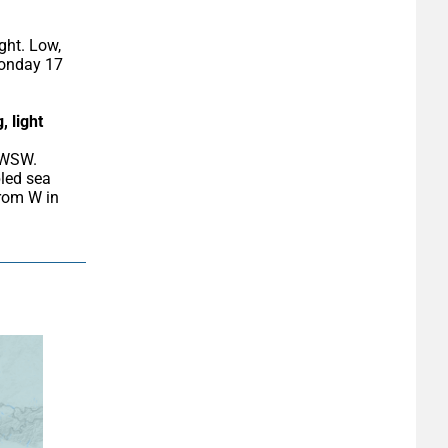
ht. Low, 
Monday 17 
 light 
led sea 
om W in 