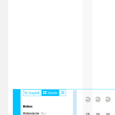
Graphik
Tabelle
Wolken:
Wolkendecke
(%.)
15
10
10