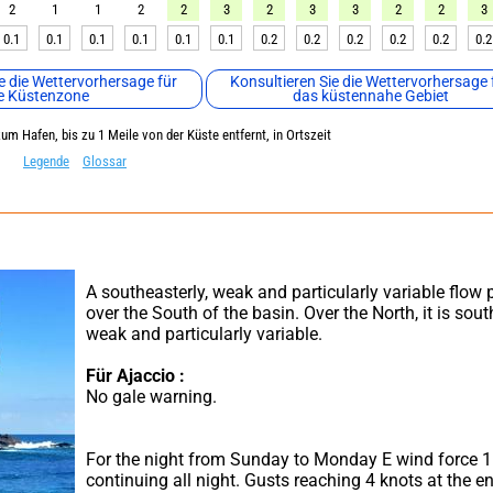
2
1
1
2
2
3
2
3
3
2
2
3
0.1
0.1
0.1
0.1
0.1
0.1
0.2
0.2
0.2
0.2
0.2
0.2
e die Wettervorhersage für
Konsultieren Sie die Wettervorhersage 
e Küstenzone
das küstennahe Gebiet
um Hafen, bis zu 1 Meile von der Küste entfernt, in Ortszeit
Legende
Glossar
A southeasterly, weak and particularly variable flow p
over the South of the basin. Over the North, it is south
weak and particularly variable.
Für Ajaccio :
No gale warning.
For the night from Sunday to Monday E wind force 1 
continuing all night. Gusts reaching 4 knots at the en