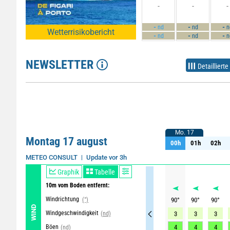
-
-
-
-
-
-
nd
nd
n
Wetterrisikobericht
-
-
-
nd
nd
n
NEWSLETTER
Detaillierte
Mo. 17
Mo. 17
Montag 17 august
00h
01h
02h
00h
01h
02h
Update vor 3h
METEO CONSULT
Graphik
Tabelle
10m vom Boden entfernt:
Windrichtung
(°)
90
°
90
°
90
°
WIND
Windgeschwindigkeit
(nd)
3
3
3
Böen
4
4
4
(nd)