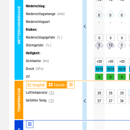
Niederschlag:
WETTERVORHERSAGE
Niederschlagsmenge
(mm)
0
0
0
Niederschlagsart
-
-
-
Risiken:
Niederschlagsgefahr
(%.)
0
0
0
5
10
0
Stürmgefahr.
(%.)
Helligkeit:
Sichtweite
(km)
>20
>20
>20
Druck
(hPa)
1013
1013
1013
UV
0
0
0
Graphik
Tabelle
TEMPERATUR
Lufttemperatur
(°C)
25
25
25
Gefühlte Temp.
(°C)
27
27
26