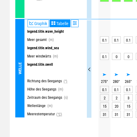
Graphik
Tabelle
legend.title.wave_height
Meer gesamt
(m)
0.1
0.1
0.1
legend.title.wind_sea
Meer windwärts
(m)
0.1
0
0
WELLE
legend.title.swell
Richtung des Seegangs
(°)
275
°
280
°
265
°
Höhe des Seegangs
(m)
0.1
0.1
0.1
Zeitraum des Seegangs
(s)
2
2
3
Wellenlänge
(m)
15
20
15
Meerestemperatur
(°C)
31
31
31