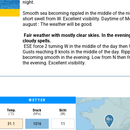
night.
Smooth sea becoming rippled in the middle of the nig
short swell from W. Excellent visibility. Daytime of 
august : The weather will be good.
Fair weather with mostly clear skies.
In the evening,
cloudy spells.
 ESE force 2 turning W in the middle of the day then WSW. 
Gusts reaching 8 knots in the middle of the day. Ripp
becoming smooth in the evening. Low from N then fr
the evening. Excellent visibility.
WETTER
Temp.
Druck
Sicht
(°C)
(hPa)
(M)
31.1
1016
11