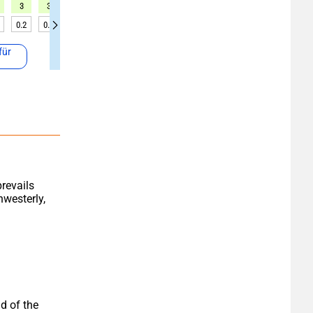
3
3
3
3
2
1
1
1
1
0.2
0.2
0.2
0.2
0.2
0.3
0.3
0.3
0.4
für
revails 
westerly, 
d of the 