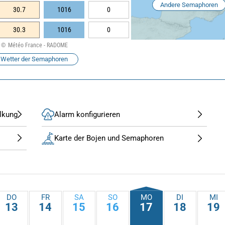
Andere Semaphoren
30.7
1016
0
30.3
1016
0
Météo France - RADOME
Wetter der Semaphoren
lkung
Alarm konfigurieren
Karte der Bojen und Semaphoren
DO
FR
SA
SO
MO
DI
MI
13
14
15
16
17
18
19