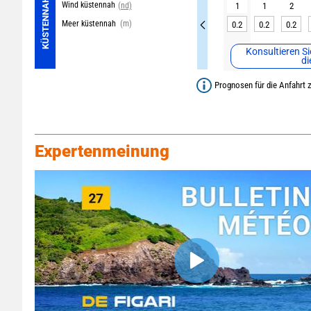
KÜSTENNAH
Wind küstennah
(nd)
1
1
2
Meer küstennah
(m)
0.2
0.2
0.2
Konsultieren Si
di
Prognosen für die Anfahrt z
Expertenmeinung