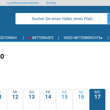
Leuchtturm-Abonnement
Briefing
KÜSTENNAH
WETTERKARTE
VIDEO-WETTERBERICHTE
IO
I
MI
DO
FR
SA
SO
MO
1
12
13
14
15
16
17