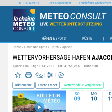
METEO CONSULT
Zen-Abonnement
Leuchtfeuer-Abonnement
METEO
CONSULT
LIVE
WETTERUNTERSTÜTZUNG
HÄFEN & SPOTS
KÜSTE
Home
Häfen und Spots
Häfen
Ajaccio
WETTERVORHERSAGE HAFEN
AJACC
Ajaccio FRA
Lng : 8°44’,721 E
Lat : 41°55’,26 N
Höhe : 0m
Küstenzone
Offenes Meer
Wettermodelle vergleichen
SO
MO
D
09
10
1