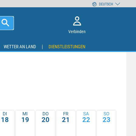
DEUTSCH
Verbinden
WETTER AN LAND
DIENSTLEISTUNGEN
DI
MI
DO
FR
SA
SO
18
19
20
21
22
23