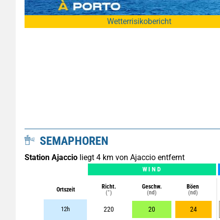
Wetterrisikobericht
SEMAPHOREN
Station Ajaccio
liegt 4 km von Ajaccio entfernt
WIND
Richt.
Geschw.
Böen
Ortszeit
(°)
(nd)
(nd)
12h
220
20
24