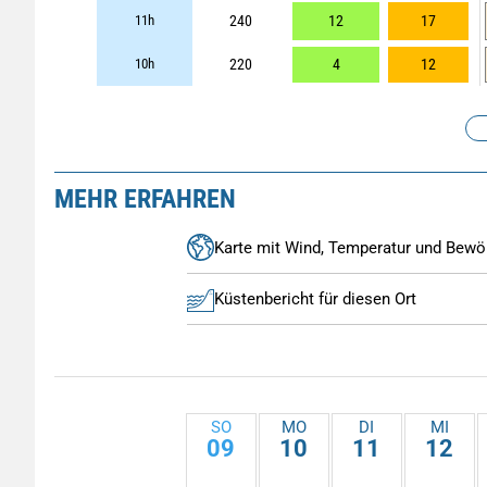
11h
240
12
17
10h
220
4
12
MEHR ERFAHREN
Karte mit Wind, Temperatur und Bewö
Küstenbericht für diesen Ort
SO
MO
DI
MI
09
10
11
12